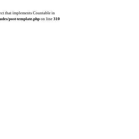
ject that implements Countable in
udes/post-template.php
on line
310