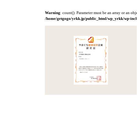
Warning
: count(): Parameter must be an array or an ob
/home/getgogo/yrkk.jp/public_html/wp_yrkk/wp-incl