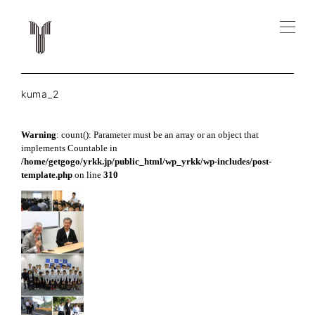
kuma_2
Warning
: count(): Parameter must be an array or an object that
implements Countable in
/home/getgogo/yrkk.jp/public_html/wp_yrkk/wp-includes/post-
template.php
on line
310