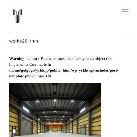
works28-thm
Warning
: count(): Parameter must be an array or an object that
implements Countable in
/home/getgogo/yrkk.jp/public_html/wp_yrkk/wp-includes/post-
template.php
on line
310