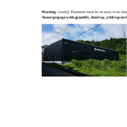
Warning
: count(): Parameter must be an array or an ob
/home/getgogo/yrkk.jp/public_html/wp_yrkk/wp-incl