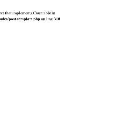
ject that implements Countable in
udes/post-template.php
on line
310